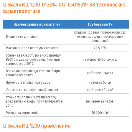
Эмаль НЦ-1200 ТУ 2314-017-05015319-98 технические
характеристики
Наименование показателей
Требования ТУ
гладкая, ровная поверхность без
Внешний вид пленки
оспин, морщин и посторонних
включений
Массовая доля нелетучих веществ
22,5-27%
Условная вязкость по вискозиметру
ВЗ-246 с диаметром сопла 4 мм при
не менее 45-60 секунд
температуре 20°C
Время высыхания до степени 3 при
не более 3 часов
температуре 60°C
Прочность пленки при ударе
не менее 50 см
Укрывистость высушенной пленки
не более 40 г/м²
Стойкость пленки к статическому
воздействию воды при температуре
не менее 24 часов
20°C
Расход на один слой
170-200 г/м²
Эмаль НЦ-1200 применение