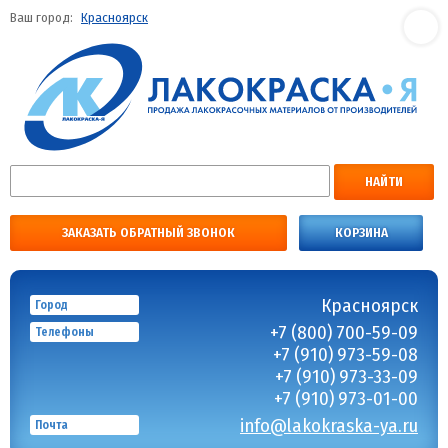
Ваш город:
Красноярск
НАЙТИ
ЗАКАЗАТЬ ОБРАТНЫЙ ЗВОНОК
КОРЗИНА
Красноярск
Город
+7 (800) 700-59-09
Телефоны
+7 (910) 973-59-08
+7 (910) 973-33-09
+7 (910) 973-01-00
info@lakokraska-ya.ru
Почта