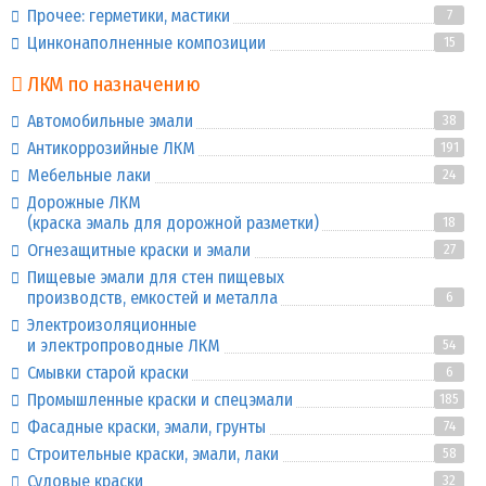
Прочее: герметики, мастики
7
Цинконаполненные композиции
15
ЛКМ по назначению
Автомобильные эмали
38
Антикоррозийные ЛКМ
191
Мебельные лаки
24
Дорожные ЛКМ
(краска эмаль для дорожной разметки)
18
Огнезащитные краски и эмали
27
Пищевые эмали для стен пищевых
производств, емкостей и металла
6
Электроизоляционные
и электропроводные ЛКМ
54
Смывки старой краски
6
Промышленные краски и спецэмали
185
Фасадные краски, эмали, грунты
74
Строительные краски, эмали, лаки
58
Судовые краски
32