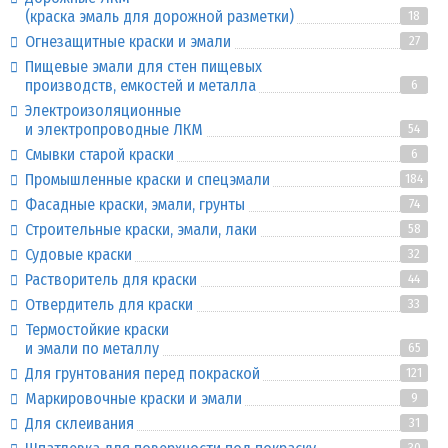
(краска эмаль для дорожной разметки)
18
Огнезащитные краски и эмали
27
Пищевые эмали для стен пищевых
производств, емкостей и металла
6
Электроизоляционные
и электропроводные ЛКМ
54
Смывки старой краски
6
Промышленные краски и спецэмали
184
Фасадные краски, эмали, грунты
74
Строительные краски, эмали, лаки
58
Судовые краски
32
Растворитель для краски
44
Отвердитель для краски
33
Термостойкие краски
и эмали по металлу
65
Для грунтования перед покраской
121
Маркировочные краски и эмали
9
Для склеивания
31
30