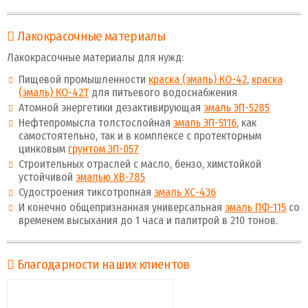
Лакокрасочные материалы
Лакокрасочные материалы для нужд:
Пищевой промышленности
краска (эмаль) КО-42
,
краска
(эмаль) КО-42Т
для питьевого водоснабжения
Атомной энергетики дезактивирующая
эмаль ЭП-5285
Нефтепромысла толстослойная
эмаль ЭП-5116
, как
самостоятельно, так и в комплексе с протекторным
цинковым
грунтом ЭП-057
Строительных отраслей с масло, бензо, химстойкой
устойчивой
эмалью ХВ-785
Судостроения тиксотропная
эмаль ХС-436
И конечно общепризнанная универсальная
эмаль ПФ-115
со
временем высыхания до 1 часа и палитрой в 210 тонов.
Благодарности наших клиентов