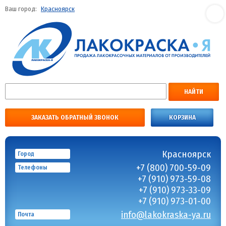
Ваш город:
Красноярск
НАЙТИ
ЗАКАЗАТЬ ОБРАТНЫЙ ЗВОНОК
КОРЗИНА
Красноярск
Город
+7 (800) 700-59-09
Телефоны
+7 (910) 973-59-08
+7 (910) 973-33-09
+7 (910) 973-01-00
info@lakokraska-ya.ru
Почта