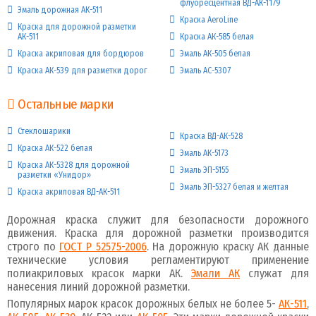
флуоресцентная ВД-АК-1179
Эмаль дорожная АК-511
Краска AeroLine
Краска для дорожной разметки
АК-511
Краска АК-585 белая
Краска акриловая для бордюров
Эмаль АК-505 белая
Краска АК-539 для разметки дорог
Эмаль АС-5307
Остальные марки
Стеклошарики
Краска ВД-АК-528
Краска АК-522 белая
Эмаль АК-5173
Краска АК-5328 для дорожной
Эмаль ЭП-5155
разметки «Унидор»
Эмаль ЭП-5327 белая и желтая
Краска акриловая ВД-АК-511
Дорожная краска служит для безопасности дорожного
движения. Краска для дорожной разметки производится
строго по
ГОСТ Р 52575-2006
. На дорожную краску АК данные
технические условия регламентируют применение
полиакриловых красок марки АК.
Эмали АК
служат для
нанесения линий дорожной разметки.
Популярных марок красок дорожных белых не более 5-
АК-511
,