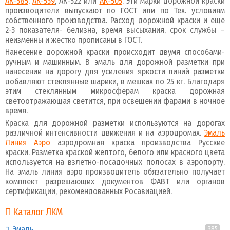
АК-585
,
АК-539
, АК-522 или
АК-505
. Эти марки дорожной краски
производители выпускают по ГОСТ или по Тех. условиям
собственного производства. Расход дорожной краски и еще
2-3 показателя- белизна, время высыхания, срок службы –
неизменны и жестко прописаны в ГОСТ.
Нанесение дорожной краски происходит двумя способами-
ручным и машинным. В эмаль для дорожной разметки при
нанесении на дорогу для усиления яркости линий разметки
добавляют стеклянные шарики, в мешках по 25 кг. Благодаря
этим стеклянным микросферам краска дорожная
светоотражающая светится, при освещении фарами в ночное
время.
Краска для дорожной разметки используются на дорогах
различной интенсивности движения и на аэродромах.
Эмаль
Линия Аэро
аэродромная краска производства Русские
краски. Разметка краской желтого, белого или красного цвета
используется на взлетно-посадочных полосах в аэропорту.
На эмаль линия аэро производитель обязательно получает
комплект разрешающих документов ФАВТ или органов
сертификации, рекомендованных Росавиацией.
Каталог ЛКМ
Эмаль
385