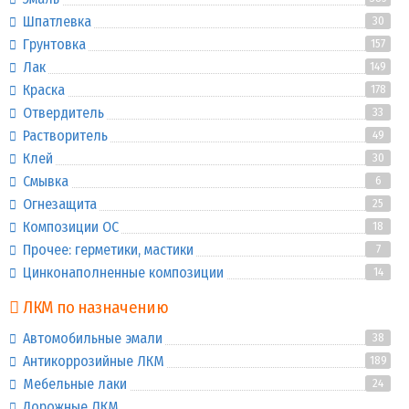
Шпатлевка
30
Грунтовка
157
Лак
149
Краска
178
Отвердитель
33
Растворитель
49
Клей
30
Смывка
6
Огнезащита
25
Композиции ОС
18
Прочее: герметики, мастики
7
Цинконаполненные композиции
14
ЛКМ по назначению
Автомобильные эмали
38
Антикоррозийные ЛКМ
189
Мебельные лаки
24
Дорожные ЛКМ