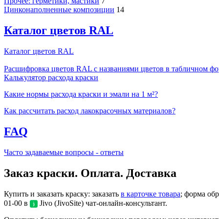
Прочее: герметики, мастики
7
Цинконаполненные композиции
14
Каталог цветов RAL
Каталог цветов RAL
Расшифровка цветов RAL с названиями цветов в табличном фо
Калькулятор расхода краски
Какие нормы расхода краски и эмали на 1 м²?
Как рассчитать расход лакокрасочных материалов?
FAQ
Часто задаваемые вопросы - ответы
Заказ краски. Оплата. Доставка
Купить и заказать краску: заказать
в карточке товара
; форма об
01-00 в
Jivo (JivoSite) чат-онлайн-консультант.