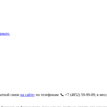
рмате.
ратной связи
на сайте
; по телефонам: 📞 +7 (4852) 59-99-09; в ме