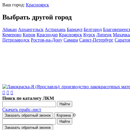
Ваш город:
Красноярск
Выбрать другой город
Абакан
Архангельск
Астрахань
Барнаул
Белгород
Благовещенс
Кемерово
Киров
Краснодар
Красноярск
Курск
Липецк
Махачка
Петрозаводск
Ростов-на-Дону
Самара
Санкт-Петербург
Сарато
Поиск по каталогу ЛКМ
Найти
Скачать прайс-лист
0
Заказать обратный звонок
Корзина
Найти
Заказать обратный звонок