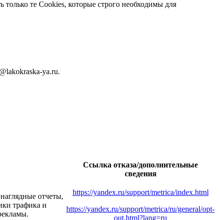
ь только те Cookies, которые строго необходимы для
lakokraska-ya.ru.
Ссылка отказа/дополнительные
сведения
https://yandex.ru/support/metrica/index.html
 наглядные отчеты,
ики трафика и
https://yandex.ru/support/metrica/ru/general/opt-
рекламы.
out.html?lang=ru