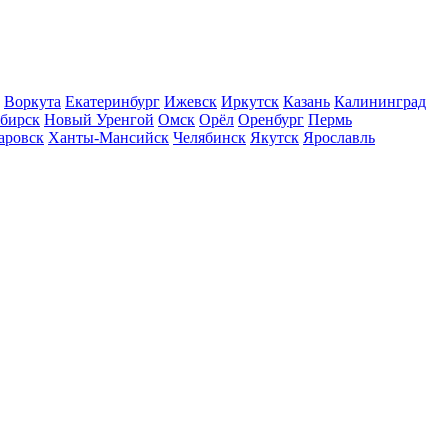
Воркута
Екатеринбург
Ижевск
Иркутск
Казань
Калининград
бирск
Новый Уренгой
Омск
Орёл
Оренбург
Пермь
аровск
Ханты-Мансийск
Челябинск
Якутск
Ярославль