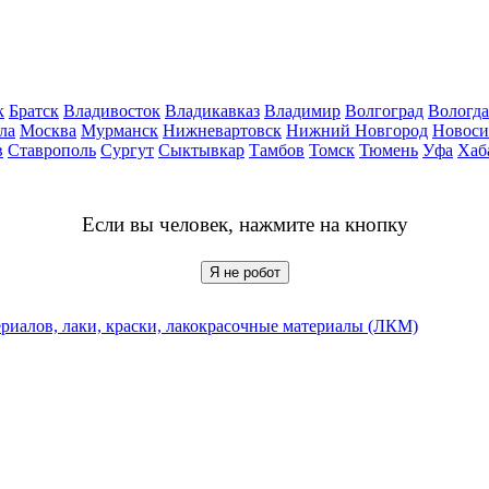
к
Братск
Владивосток
Владикавказ
Владимир
Волгоград
Вологда
ла
Москва
Мурманск
Нижневартовск
Нижний Новгород
Новоси
в
Ставрополь
Сургут
Сыктывкар
Тамбов
Томск
Тюмень
Уфа
Хаб
Если вы человек, нажмите на кнопку
Я не робот