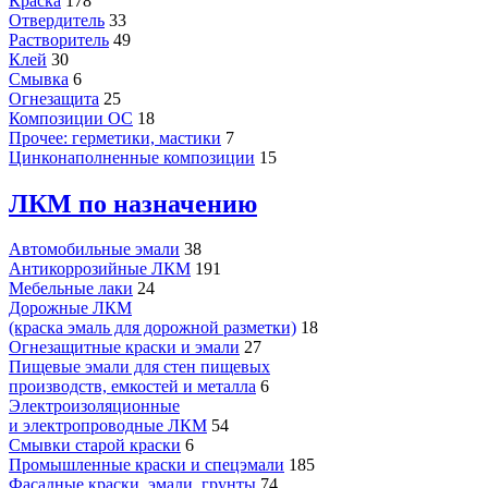
Краска
178
Отвердитель
33
Растворитель
49
Клей
30
Смывка
6
Огнезащита
25
Композиции ОС
18
Прочее: герметики, мастики
7
Цинконаполненные композиции
15
ЛКМ по назначению
Автомобильные эмали
38
Антикоррозийные ЛКМ
191
Мебельные лаки
24
Дорожные ЛКМ
(краска эмаль для дорожной разметки)
18
Огнезащитные краски и эмали
27
Пищевые эмали для стен пищевых
производств, емкостей и металла
6
Электроизоляционные
и электропроводные ЛКМ
54
Смывки старой краски
6
Промышленные краски и спецэмали
185
Фасадные краски, эмали, грунты
74