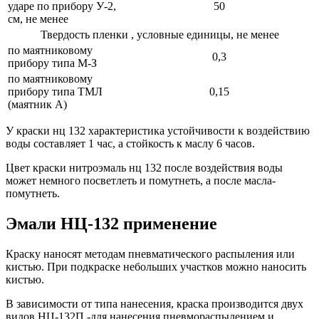
ударе по прибору У-2,
50
см, не менее
Твердость пленки , условные единицы, не менее
по маятниковому
0,3
прибору типа М-З
по маятниковому
прибору типа ТМЛ
0,15
(маятник А)
У краски нц 132 характеристика устойчивости к воздействию
воды составляет 1 час, а стойкость к маслу 6 часов.
Цвет краски нитроэмаль нц 132 после воздействия воды
может немного посветлеть и помутнеть, а после масла-
помутнеть.
Эмали НЦ-132 применение
Краску наносят методам пневматического распыления или
кистью. При подкраске небольших участков можно наносить
кистью.
В зависимости от типа нанесения, краска производится двух
видов НЦ-132П -для нанесения пневмораспылением и