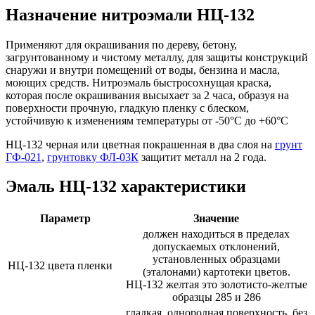
Назначение нитроэмали НЦ-132
Применяют для окрашивания по дереву, бетону,
загрунтованному и чистому металлу, для защиты конструкций
снаружи и внутри помещений от воды, бензина и масла,
моющих средств. Нитроэмаль быстросохнущая краска,
которая после окрашивания высыхает за 2 часа, образуя на
поверхности прочную, гладкую пленку с блеском,
устойчивую к изменениям температуры от -50°С до +60°С
НЦ-132 черная или цветная покрашенная в два слоя на
грунт
ГФ-021
,
грунтовку ФЛ-03К
защитит металл на 2 года.
Эмаль НЦ-132 характеристики
Параметр
Значение
должен находиться в пределах
допускаемых отклонений,
установленных образцами
НЦ-132 цвета пленки
(эталонами) картотеки цветов.
НЦ-132 желтая это золотисто-желтые
образцы 285 и 286
гладкая, однородная поверхность, без