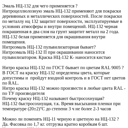
Эмаль НЦ-132 для чего применяется ?
Нитроцеллюлозную эмаль НЦ-132 применяют для покраски
деревянных и металлических поверхностей. После покраски
по металлу нц 132 защитит поверхности, эксплуатируемые в
условиях атмосферы и внутри помещений. НЦ-132 черная
покрашенная в два слоя на грунт защитит металл на 2 года.
НЦ-132 белая применяется для окрашивания внутри
помещения.
Нитроэмаль НЦ-132 пульвилизаторная бывает?
Нитроэмаль НЦ-132 П при окрашивании наносится
пульвилизатором. Краска НЦ-132 К- наносится кистью
Нитро краска НЦ-132 по ГОСТ бывает по цветам RAL 9005 ?
В ГОСТ на краску НЦ-132 определены цвета, которые
допустимы и пройдут входной контроль и в ГОСТ нет цветов
по RAL.
Нитро краска НЦ-132 можно произвести в любые цвета RAL -
по ТУ производителя
Почему краску НЦ-132 называют быстросохнущая?
НЦ-132 быстросохнущая, т.к. Время высыхания пленки при
температуре (20±2)°С до степени 3 ч не более 2-3 часов
Можно ли поменять НЦ-11 черную и цветную на НЦ-132 ?
Да. Ф
асовка по 1,7 кг. отгрузка кратно коробкам 6 шт.