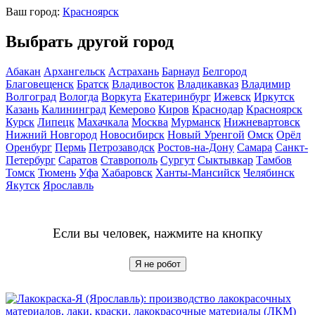
Ваш город:
Красноярск
Выбрать другой город
Абакан
Архангельск
Астрахань
Барнаул
Белгород
Благовещенск
Братск
Владивосток
Владикавказ
Владимир
Волгоград
Вологда
Воркута
Екатеринбург
Ижевск
Иркутск
Казань
Калининград
Кемерово
Киров
Краснодар
Красноярск
Курск
Липецк
Махачкала
Москва
Мурманск
Нижневартовск
Нижний Новгород
Новосибирск
Новый Уренгой
Омск
Орёл
Оренбург
Пермь
Петрозаводск
Ростов-на-Дону
Самара
Санкт-
Петербург
Саратов
Ставрополь
Сургут
Сыктывкар
Тамбов
Томск
Тюмень
Уфа
Хабаровск
Ханты-Мансийск
Челябинск
Якутск
Ярославль
Если вы человек, нажмите на кнопку
Я не робот