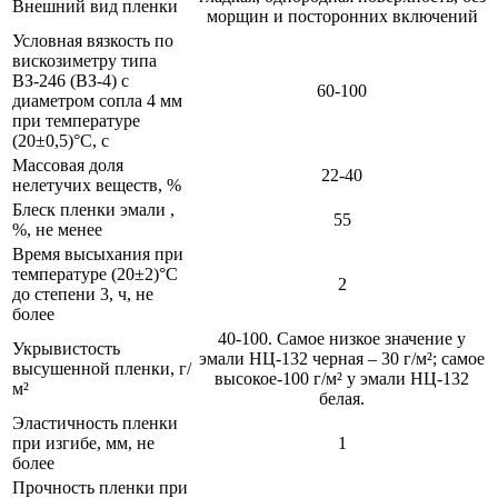
Внешний вид пленки
морщин и посторонних включений
Условная вязкость по
вискозиметру типа
ВЗ-246 (ВЗ-4) с
60-100
диаметром сопла 4 мм
при температуре
(20±0,5)°С, с
Массовая доля
22-40
нелетучих веществ, %
Блеск пленки эмали ,
55
%, не менее
Время высыхания при
температуре (20±2)°С
2
до степени 3, ч, не
более
40-100. Самое низкое значение у
Укрывистость
эмали НЦ-132 черная – 30 г/м²; самое
высушенной пленки, г/
высокое-100 г/м² у эмали НЦ-132
м²
белая.
Эластичность пленки
при изгибе, мм, не
1
более
Прочность пленки при