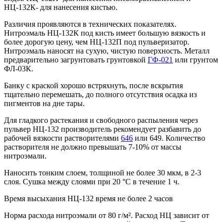
НЦ-132К- для нанесения кистью.
Различия проявляются в технических показателях.
Нитроэмаль НЦ-132К под кисть имеет большую вязкость и
более дорогую цену, чем НЦ-132П под пульверизатор.
Нитроэмаль наносят на сухую, чистую поверхность. Металл
предварительно загрунтовать грунтовкой
ГФ-021
или грунтом
ФЛ-03К.
Банку с краской хорошо встряхнуть, после вскрытия
тщательно перемешать, до полного отсутствия осадка из
пигментов на дне тары.
Для гладкого растекания и свободного распыления через
пульвер НЦ-132 производитель рекомендует разбавить до
рабочей вязкости растворителями
646
или 649. Количество
растворителя не должно превышать 7-10% от массы
нитроэмали.
Наносить тонким слоем, толщиной не более 30 мкм, в 2-3
слоя. Сушка между слоями при 20 °С в течение 1 ч.
Время высыхания НЦ-132 время не более 2 часов
Норма расхода нитроэмали от 80 г/м². Расход НЦ зависит от