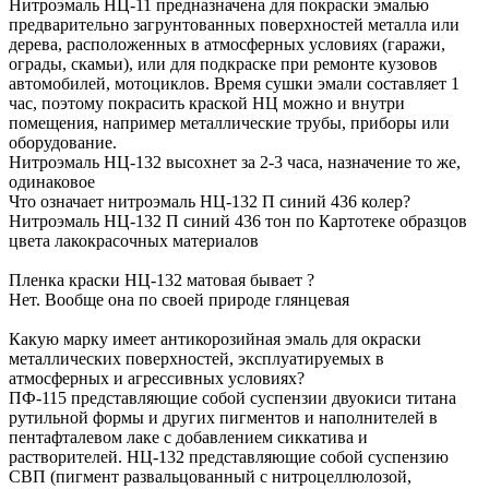
Нитроэмаль НЦ-11 предназначена для покраски эмалью
предварительно загрунтованных поверхностей металла или
дерева, расположенных в атмосферных условиях (гаражи,
ограды, скамьи), или для подкраске при ремонте кузовов
автомобилей, мотоциклов. Время сушки эмали составляет 1
час, поэтому покрасить краской НЦ можно и внутри
помещения, например металлические трубы, приборы или
оборудование.
Нитроэмаль НЦ-132 высохнет за 2-3 часа, назначение то же,
одинаковое
Что означает нитроэмаль НЦ-132 П синий 436 колер?
Нитроэмаль НЦ-132 П синий 436 тон по Картотеке образцов
цвета лакокрасочных материалов
Пленка краски НЦ-132 матовая бывает ?
Нет. Вообще она по своей природе глянцевая
Какую марку имеет антикорозийная эмаль для окраски
металлических поверхностей, эксплуатируемых в
атмосферных и агрессивных условиях?
ПФ-115 представляющие собой суспензии двуокиси титана
рутильной формы и других пигментов и наполнителей в
пентафталевом лаке с добавлением сиккатива и
растворителей. НЦ-132 представляющие собой суспензию
СВП (пигмент развальцованный с нитроцеллюлозой,