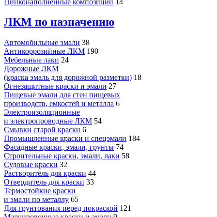
Цинконаполненные композиции
14
ЛКМ по назначению
Автомобильные эмали
38
Антикоррозийные ЛКМ
190
Мебельные лаки
24
Дорожные ЛКМ
(краска эмаль для дорожной разметки)
18
Огнезащитные краски и эмали
27
Пищевые эмали для стен пищевых
производств, емкостей и металла
6
Электроизоляционные
и электропроводные ЛКМ
54
Смывки старой краски
6
Промышленные краски и спецэмали
184
Фасадные краски, эмали, грунты
74
Строительные краски, эмали, лаки
58
Судовые краски
32
Растворитель для краски
44
Отвердитель для краски
33
Термостойкие краски
и эмали по металлу
65
Для грунтования перед покраской
121
Маркировочные краски и эмали
9