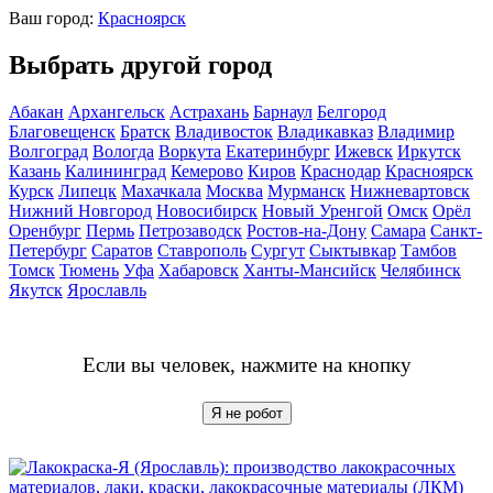
Ваш город:
Красноярск
Выбрать другой город
Абакан
Архангельск
Астрахань
Барнаул
Белгород
Благовещенск
Братск
Владивосток
Владикавказ
Владимир
Волгоград
Вологда
Воркута
Екатеринбург
Ижевск
Иркутск
Казань
Калининград
Кемерово
Киров
Краснодар
Красноярск
Курск
Липецк
Махачкала
Москва
Мурманск
Нижневартовск
Нижний Новгород
Новосибирск
Новый Уренгой
Омск
Орёл
Оренбург
Пермь
Петрозаводск
Ростов-на-Дону
Самара
Санкт-
Петербург
Саратов
Ставрополь
Сургут
Сыктывкар
Тамбов
Томск
Тюмень
Уфа
Хабаровск
Ханты-Мансийск
Челябинск
Якутск
Ярославль
Если вы человек, нажмите на кнопку
Я не робот