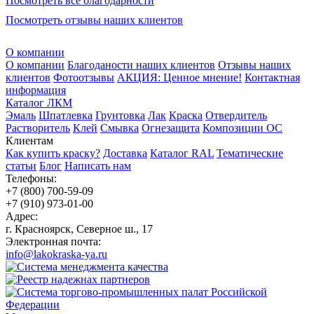
Посмотреть все благодарности
Посмотреть отзывы наших клиентов
О компании
О компании
Благоданости наших клиентов
Отзывы наших
клиентов
Фотоотзывы
АКЦИЯ: Ценное мнение!
Контактная
информация
Каталог ЛКМ
Эмаль
Шпатлевка
Грунтовка
Лак
Краска
Отвердитель
Растворитель
Клей
Смывка
Огнезащита
Композиции ОС
Клиентам
Как купить краску?
Доставка
Каталог RAL
Тематические
статьи
Блог
Написать нам
Телефоны:
+7 (800) 700-59-09
+7 (910) 973-01-00
Адрес:
г. Красноярск, Северное ш., 17
Электронная почта:
info@lakokraska-ya.ru