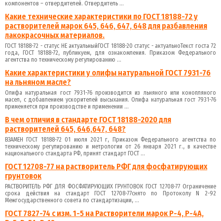
компонентов – отвердителей. Отвердитель ...
Какие технические характеристики по ГОСТ 18188-72 у
растворителей марок 645, 646, 647, 648 для разбавления
лакокрасочных материалов.
ГОСТ 18188-72 - статус НЕ актуальныйГОСТ 18188-20 статус - актуальноТекст госта 72
года, ГОСТ 18188-72, публикуем, для ознакомления. Приказом Федерального
агентства по техническому регулированию ...
Какие характеристики у олифы натуральной ГОСТ 7931-76
на льняном масле?
Олифа натуральная гост 7931-76 производится из льняного или конопляного
масел, с добавлением ускорителей высыхания. Олифа натуральная гост 7931-76
применяется при производстве и применении ...
В чем отличия в стандарте ГОСТ 18188-2020 для
растворителей 645, 646,647, 648?
ВЗАМЕН ГОСТ 18188-72 01 июля 2021 г, Приказом Федерального агентства по
техническому регулированию и метрологии от 26 января 2021 г., в качестве
национального стандарта РФ, принят стандарт ГОСТ ...
ГОСТ 12708-77 на растворитель РФГ для фосфатирующих
грунтовок
РАСТВОРИТЕЛЬ РФГ ДЛЯ ФОСФАТИРУЮЩИХ ГРУНТОВОК ГОСТ 12708-77 Ограничение
срока действия на стандарт ГОСТ 12708-77снято по Протоколу N 2-92
Межгосударственного совета по стандартизации, ...
ГОСТ 7827-74 с изм. 1-5 на Растворители марок Р-4, Р-4А,