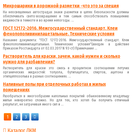
Микрошарики в дорожной разметки -что это за специя
На неосвещенных автострадах знаки разметки в целях безопасности должны
обеспечивать свето-возвращение и тем самым способствовать повышению
видимости в темноте и во время непогоды. ...
ГОСТ 12172-2016. Межгосударственный стандарт. Клеи
фенолополивинилацетальные. Технические условия
Название документа: "ГОСТ 12172-2016. Межгосударственный стандарт. Клеи
фенолополивинилацетальные. Технические условия"(введен в действие
Приказом Росстандарта от 02.03.2017 N 93-ст) Примечание ...
Растворитель для краски, зачем, какой нужен и сколько
нужно для разбавления?
Растворитель для краски это смесь в процентном соотношении летучих
органических жидкостей: толуола, бутилацетата, спиртов, ацетона и
этилцеллозольва в разных соотношениях. ...
Наливные полы при отделочных работах в жилых
помещениях
Разобраться в многообразии напольных покрытий обыкновенному владельцу
жилья невероятно сложно. Но для тех, кто хотел бы получить отличный
результат, не затрачивая много сил и ...
1
2
3
Каталог ЛКМ