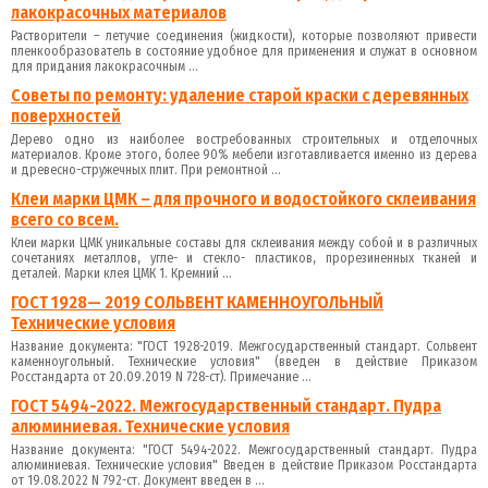
лакокрасочных материалов
Растворители – летучие соединения (жидкости), которые позволяют привести
пленкообразователь в состояние удобное для применения и служат в основном
для придания лакокрасочным ...
Советы по ремонту: удаление старой краски с деревянных
поверхностей
Дерево одно из наиболее востребованных строительных и отделочных
материалов. Кроме этого, более 90% мебели изготавливается именно из дерева
и древесно-стружечных плит. При ремонтной ...
Клеи марки ЦМК – для прочного и водостойкого склеивания
всего со всем.
Клеи марки ЦМК уникальные составы для склеивания между собой и в различных
сочетаниях металлов, угле- и стекло- пластиков, прорезиненных тканей и
деталей. Марки клея ЦМК 1. Кремний ...
ГОСТ 1928— 2019 СОЛЬВЕНТ КАМЕННОУГОЛЬНЫЙ
Технические условия
Название документа: "ГОСТ 1928-2019. Межгосударственный стандарт. Сольвент
каменноугольный. Технические условия" (введен в действие Приказом
Росстандарта от 20.09.2019 N 728-ст). Примечание ...
ГОСТ 5494-2022. Межгосударственный стандарт. Пудра
алюминиевая. Технические условия
Название документа: "ГОСТ 5494-2022. Межгосударственный стандарт. Пудра
алюминиевая. Технические условия" Введен в действие Приказом Росстандарта
от 19.08.2022 N 792-ст. Документ введен в ...