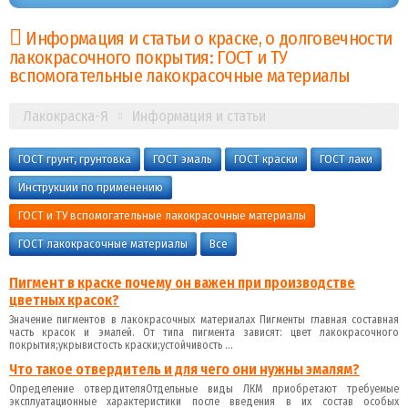
Информация и статьи о краске, о долговечности
лакокрасочного покрытия: ГОСТ и ТУ
вспомогательные лакокрасочные материалы
Лакокраска-Я
Информация и статьи
ГОСТ грунт, грунтовка
ГОСТ эмаль
ГОСТ краски
ГОСТ лаки
Инструкции по применению
ГОСТ и ТУ вспомогательные лакокрасочные материалы
ГОСТ лакокрасочные материалы
Все
Пигмент в краске почему он важен при производстве
цветных красок?
Значение пигментов в лакокрасочных материалах Пигменты главная составная
часть красок и эмалей. От типа пигмента зависят: цвет лакокрасочного
покрытия;укрывистость краски;устойчивость ...
Что такое отвердитель и для чего они нужны эмалям?
Определение отвердителяОтдельные виды ЛКМ приобретают требуемые
эксплуатационные характеристики после введения в их состав особых