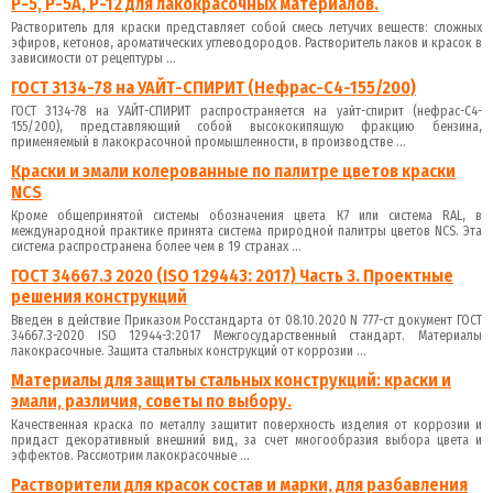
Р-5, Р-5А, Р-12 для лакокрасочных материалов.
Растворитель для краски представляет собой смесь летучих веществ: сложных
эфиров, кетонов, ароматических углеводородов. Растворитель лаков и красок в
зависимости от рецептуры ...
ГОСТ 3134-78 на УАЙТ-СПИРИТ (Нефрас-С4-155/200)
ГОСТ 3134-78 на УАЙТ-СПИРИТ распространяется на уайт-спирит (нефрас-С4-
155/200), представляющий собой высококипящую фракцию бензина,
применяемый в лакокрасочной промышленности, в производстве ...
Краски и эмали колерованные по палитре цветов краски
NCS
Кроме общепринятой системы обозначения цвета К7 или система RAL, в
международной практике принята система природной палитры цветов NCS. Эта
система распространена более чем в 19 странах ...
ГОСТ 34667.3 2020 (ISO 129443: 2017) Часть 3. Проектные
решения конструкций
Введен в действие Приказом Росстандарта от 08.10.2020 N 777-ст документ ГОСТ
34667.3-2020 ISO 12944-3:2017 Межгосударственный стандарт. Материалы
лакокрасочные. Защита стальных конструкций от коррозии ...
Материалы для защиты стальных конструкций: краски и
эмали, различия, советы по выбору.
Качественная краска по металлу защитит поверхность изделия от коррозии и
придаст декоративный внешний вид, за счет многообразия выбора цвета и
эффектов. Рассмотрим лакокрасочные ...
Растворители для красок состав и марки, для разбавления