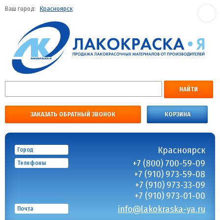
Ваш город:
Красноярск
НАЙТИ
ЗАКАЗАТЬ ОБРАТНЫЙ ЗВОНОК
КОРЗИНА
Красноярск
Город
+7 (800) 700-59-09
Телефоны
+7 (910) 973-59-08
+7 (910) 973-33-09
+7 (910) 973-01-00
info@lakokraska-ya.ru
Почта