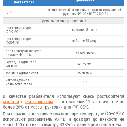
Требования
показателей
желто-зеленый; в отличии от красно-коричневой
Цвет
грунтовки ФЛ-03К ГОСТ 9109 81
Время высыхания до степени 3
при температуре
не более 8 часов
(20±2)°С
при температуре
не более 35 минут
(105±5)°С
Доля нелетучих веществ
55-61%, масс
по массе ФЛ-03Ж
Расход на один слой
40-55 гм²
ФЛ-03Ж
Толщина одного слоя
15-20 мкм
Рекомендуемое
1-2
количество слоев
В качестве разбавителя используют смесь растворителя
ксилола
с
уайт-спиритом
в соотношении 1:1 в количестве не
более 20% от массы грунтовки для ФЛ-03Ж.
При окраске в электрическом поле при температуре (20±0,5)°С
используют разбавитель РЭ-4В, и доводят до вязкости не
менее 100 с по вискозиметру ВЗ-246 с диаметром сопла 4 мм.