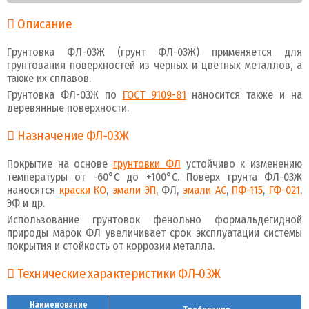
Описание
Грунтовка ФЛ-03Ж (грунт ФЛ-03Ж) применяется для
грунтования поверхностей из черных и цветных металлов, а
также их сплавов.
Грунтовка ФЛ-03Ж по
ГОСТ 9109-81
наносится также и на
деревянные поверхности.
Назначение ФЛ-03Ж
Покрытие на основе
грунтовки ФЛ
устойчиво к изменению
температуры от -60°С до +100°С. Поверх грунта ФЛ-03Ж
наносятся
краски КО
,
эмали ЭП
, ФЛ,
эмали АС
,
ПФ-115
,
ГФ-021
,
ЭФ и др.
Использование грунтовок фенольно формальдегидной
природы марок ФЛ увеличивает срок эксплуатации системы
покрытия и стойкость от коррозии металла.
Технические характеристики ФЛ-03Ж
Наименование