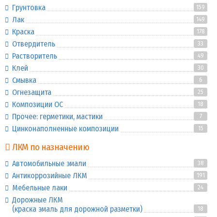
Грунтовка
159
Лак
149
Краска
178
Отвердитель
33
Растворитель
49
Клей
30
Смывка
6
Огнезащита
25
Композиции ОС
18
Прочее: герметики, мастики
7
Цинконаполненные композиции
15
ЛКМ по назначению
Автомобильные эмали
38
Антикоррозийные ЛКМ
191
Мебельные лаки
24
Дорожные ЛКМ
(краска эмаль для дорожной разметки)
18