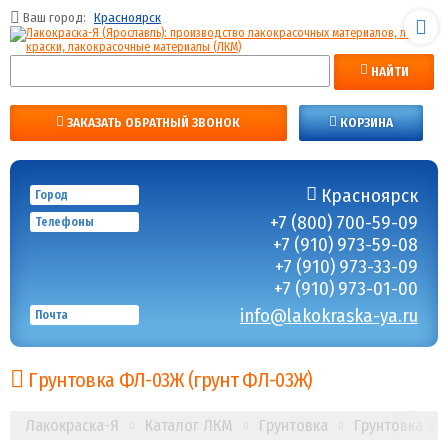
Ваш город:
Красноярск
НАЙТИ
ЗАКАЗАТЬ ОБРАТНЫЙ ЗВОНОК
КОРЗИНА
Красноярск
Город
+7 (800) 700-59-09
Телефоны
+7 (910) 973-59-08
+7 (910) 973-33-09
+7 (910) 973-01-00
info@lakokraska-ya.ru
Почта
Грунтовка ФЛ-03Ж (грунт ФЛ-03Ж)
Лакокраска-Я
Каталог ЛКМ
Грунтовка
Грунтовка Ф