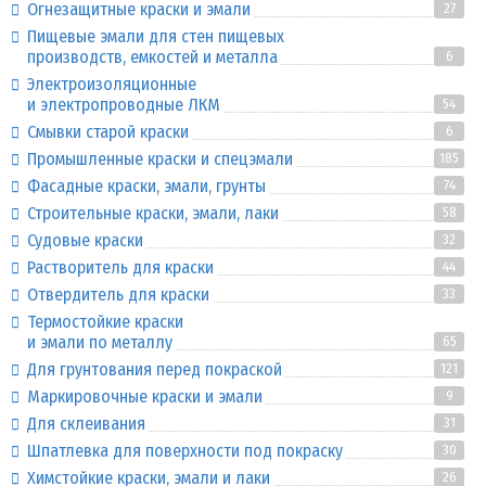
Огнезащитные краски и эмали
27
Пищевые эмали для стен пищевых
производств, емкостей и металла
6
Электроизоляционные
и электропроводные ЛКМ
54
Смывки старой краски
6
Промышленные краски и спецэмали
185
Фасадные краски, эмали, грунты
74
Строительные краски, эмали, лаки
58
Судовые краски
32
Растворитель для краски
44
Отвердитель для краски
33
Термостойкие краски
и эмали по металлу
65
Для грунтования перед покраской
121
Маркировочные краски и эмали
9
Для склеивания
31
Шпатлевка для поверхности под покраску
30
Химстойкие краски, эмали и лаки
26