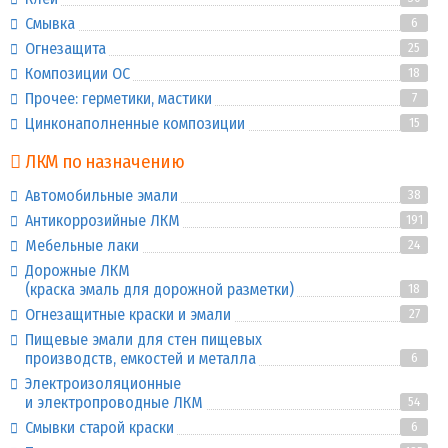
Смывка
6
Огнезащита
25
Композиции ОС
18
Прочее: герметики, мастики
7
Цинконаполненные композиции
15
ЛКМ по назначению
Автомобильные эмали
38
Антикоррозийные ЛКМ
191
Мебельные лаки
24
Дорожные ЛКМ
(краска эмаль для дорожной разметки)
18
Огнезащитные краски и эмали
27
Пищевые эмали для стен пищевых
производств, емкостей и металла
6
Электроизоляционные
и электропроводные ЛКМ
54
Смывки старой краски
6