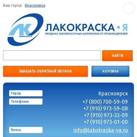
Ваш город:
Красноярск
НАЙТИ
ЗАКАЗАТЬ ОБРАТНЫЙ ЗВОНОК
КОРЗИНА
Красноярск
Город
+7 (800) 700-59-09
Телефоны
+7 (910) 973-59-08
+7 (910) 973-33-09
+7 (910) 973-01-00
info@lakokraska-ya.ru
Почта