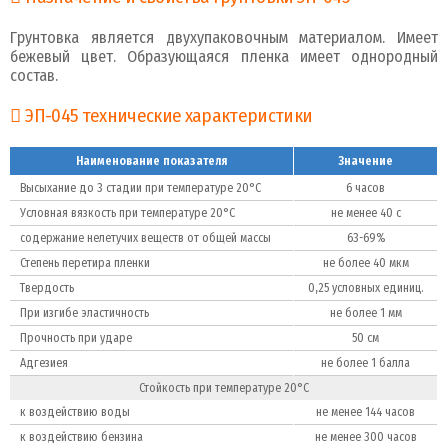
Грунтовка является двухупаковочным материалом. Имеет
бежевый цвет. Образующаяся пленка имеет однородный
состав.
ЭП-045 технические характеристики
Наименование показателя
Значение
Высыхание до 3 стадии при температуре 20°C
6 часов
Условная вязкость при температуре 20°C
не менее 40 с
содержание нелетучих веществ от общей массы
63-69%
Степень перетира пленки
не более 40 мкм
Твердость
0,25 условных единиц.
При изгибе эластичность
не более 1 мм
Прочность при ударе
50 см
Адгезиея
не более 1 балла
Стойкость при температуре 20°C
к воздействию воды
не менее 144 часов
к воздействию бензина
не менее 300 часов