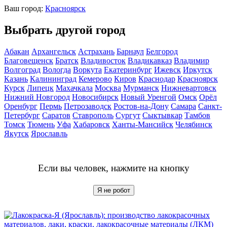
Ваш город:
Красноярск
Выбрать другой город
Абакан
Архангельск
Астрахань
Барнаул
Белгород
Благовещенск
Братск
Владивосток
Владикавказ
Владимир
Волгоград
Вологда
Воркута
Екатеринбург
Ижевск
Иркутск
Казань
Калининград
Кемерово
Киров
Краснодар
Красноярск
Курск
Липецк
Махачкала
Москва
Мурманск
Нижневартовск
Нижний Новгород
Новосибирск
Новый Уренгой
Омск
Орёл
Оренбург
Пермь
Петрозаводск
Ростов-на-Дону
Самара
Санкт-
Петербург
Саратов
Ставрополь
Сургут
Сыктывкар
Тамбов
Томск
Тюмень
Уфа
Хабаровск
Ханты-Мансийск
Челябинск
Якутск
Ярославль
Если вы человек, нажмите на кнопку
Я не робот