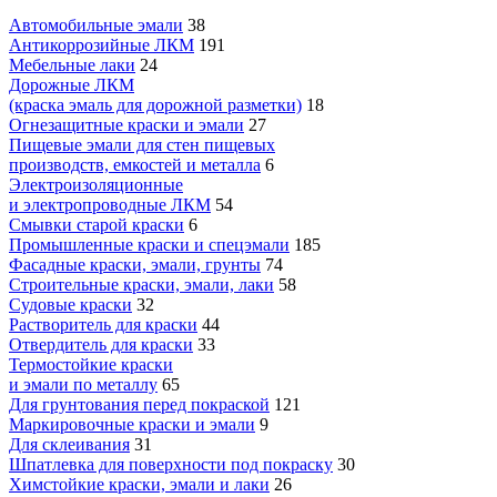
Автомобильные эмали
38
Антикоррозийные ЛКМ
191
Мебельные лаки
24
Дорожные ЛКМ
(краска эмаль для дорожной разметки)
18
Огнезащитные краски и эмали
27
Пищевые эмали для стен пищевых
производств, емкостей и металла
6
Электроизоляционные
и электропроводные ЛКМ
54
Смывки старой краски
6
Промышленные краски и спецэмали
185
Фасадные краски, эмали, грунты
74
Строительные краски, эмали, лаки
58
Судовые краски
32
Растворитель для краски
44
Отвердитель для краски
33
Термостойкие краски
и эмали по металлу
65
Для грунтования перед покраской
121
Маркировочные краски и эмали
9
Для склеивания
31
Шпатлевка для поверхности под покраску
30
Химстойкие краски, эмали и лаки
26