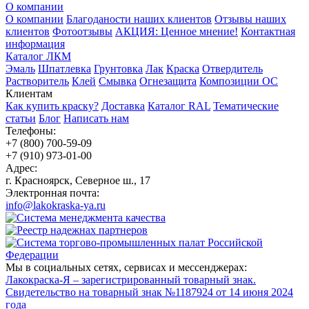
О компании
О компании
Благоданости наших клиентов
Отзывы наших
клиентов
Фотоотзывы
АКЦИЯ: Ценное мнение!
Контактная
информация
Каталог ЛКМ
Эмаль
Шпатлевка
Грунтовка
Лак
Краска
Отвердитель
Растворитель
Клей
Смывка
Огнезащита
Композиции ОС
Клиентам
Как купить краску?
Доставка
Каталог RAL
Тематические
статьи
Блог
Написать нам
Телефоны:
+7 (800) 700-59-09
+7 (910) 973-01-00
Адрес:
г. Красноярск, Северное ш., 17
Электронная почта:
info@lakokraska-ya.ru
Мы в социальных сетях, сервисах и мессенджерах:
Лакокраска-Я – зарегистрированный товарный знак.
Свидетельство на товарный знак №1187924 от 14 июня 2024
года