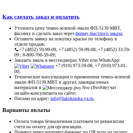
Как сделать заказ и оплатить
Уточнить цену темно-зеленой эмали ФП-5139 МВТ,
фасовку и сделать заказ через
форму быстрого заказа
;
Оставить заявку на покупку краски по телефону в
отделе продаж:
📞+7 (4852) 59-99-09, +7 (4852) 59-99-08, +7 (4852) 33-59-
09 ; 8-800-700-59-09;
Заказать эмаль в мессенджерах Viber или WhatsApp:
+7 (910) 973-59-08, +7 (910) 973-01-
00;
Технические консультации о применении темно-зеленой
эмали ФП-5139 МВТ и других лакокрасочных
материалов в
Jivo (JivoSite) чат
онлайн-консультанта на сайте;
Письмо на адрес:
info@lakokraska-ya.ru
.
Варианты оплаты
Оплата товара безналичным платежем по реквизитам
счета на оплату для организации.
Перевод через интернет-банкинг по QR коду на оплату