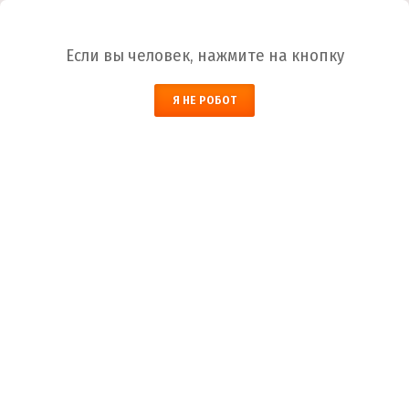
Ваш город:
Красноярск
Если вы человек, нажмите на кнопку
НАЙТИ
Я НЕ РОБОТ
ЗАКАЗАТЬ ОБРАТНЫЙ ЗВОНОК
КОРЗИНА
Красноярск
Город
+7 (800) 700-59-09
Телефоны
+7 (910) 973-59-08
+7 (910) 973-33-09
+7 (910) 973-01-00
info@lakokraska-ya.ru
Почта
Эмаль ФЛ-412 краска серебристого цвета
Лакокраска-Я
Каталог ЛКМ
Эмаль
Эмаль ФЛ-412