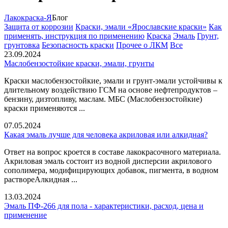
Лакокраска-Я
Блог
Защита от коррозии
Краски, эмали «Ярославские краски»
Как
применять, инструкция по применению
Краска
Эмаль
Грунт,
грунтовка
Безопасность краски
Прочее о ЛКМ
Все
23.09.2024
Маслобензостойкие краски, эмали, грунты
Краски маслобензостойкие, эмали и грунт-эмали устойчивы к
длительному воздействию ГСМ на основе нефтепродуктов –
бензину, дизтопливу, маслам. МБС (Маслобензостойкие)
краски применяются ...
07.05.2024
Какая эмаль лучше для человека акриловая или алкидная?
Ответ на вопрос кроется в составе лакокрасочного материала.
Акриловая эмаль состоит из водной дисперсии акрилового
сополимера, модифицирующих добавок, пигмента, в водном
раствореАлкидная ...
13.03.2024
Эмаль ПФ‑266 для пола - характеристики, расход, цена и
применение