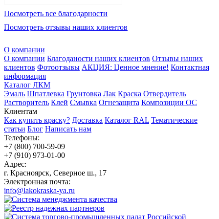
Посмотреть все благодарности
Посмотреть отзывы наших клиентов
О компании
О компании
Благоданости наших клиентов
Отзывы наших
клиентов
Фотоотзывы
АКЦИЯ: Ценное мнение!
Контактная
информация
Каталог ЛКМ
Эмаль
Шпатлевка
Грунтовка
Лак
Краска
Отвердитель
Растворитель
Клей
Смывка
Огнезащита
Композиции ОС
Клиентам
Как купить краску?
Доставка
Каталог RAL
Тематические
статьи
Блог
Написать нам
Телефоны:
+7 (800) 700-59-09
+7 (910) 973-01-00
Адрес:
г. Красноярск, Северное ш., 17
Электронная почта:
info@lakokraska-ya.ru