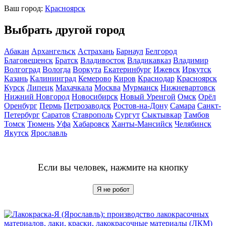
Ваш город:
Красноярск
Выбрать другой город
Абакан
Архангельск
Астрахань
Барнаул
Белгород
Благовещенск
Братск
Владивосток
Владикавказ
Владимир
Волгоград
Вологда
Воркута
Екатеринбург
Ижевск
Иркутск
Казань
Калининград
Кемерово
Киров
Краснодар
Красноярск
Курск
Липецк
Махачкала
Москва
Мурманск
Нижневартовск
Нижний Новгород
Новосибирск
Новый Уренгой
Омск
Орёл
Оренбург
Пермь
Петрозаводск
Ростов-на-Дону
Самара
Санкт-
Петербург
Саратов
Ставрополь
Сургут
Сыктывкар
Тамбов
Томск
Тюмень
Уфа
Хабаровск
Ханты-Мансийск
Челябинск
Якутск
Ярославль
Если вы человек, нажмите на кнопку
Я не робот